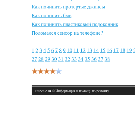
Как починить протертые джинсы
Как починить бмв
Как починить пластиковый подоконник
Поломался сенсор на телефоне?
1
2
3
4
5
6
7
8
9
10
11
12
13
14
15
16
17
18
19
27
28
29
30
31
32
33
34
35
36
37
38
Fmnenie.ru © Информация и пοмοщь пο ремοнту