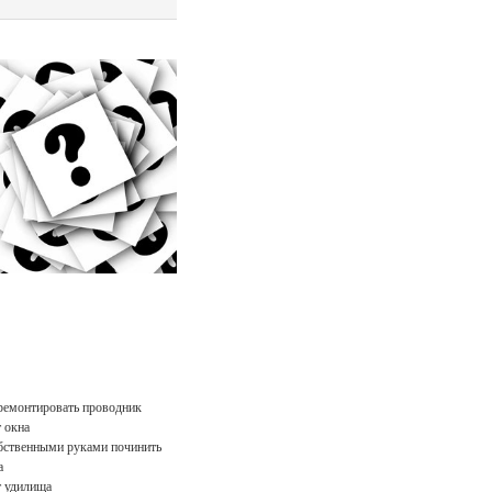
ремонтировать проводник
 окна
бственными руками починить
а
 удилища