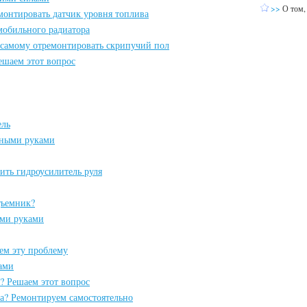
>>
О том,
емонтировать датчик уровня топлива
мобильного радиатора
к самому отремонтировать скрипучий пол
ешаем этот вопрос
ель
нными руками
ить гидроусилитель руля
дъемник?
ыми руками
ем эту проблему
ами
? Решаем этот вопрос
а? Ремонтируем самостоятельно