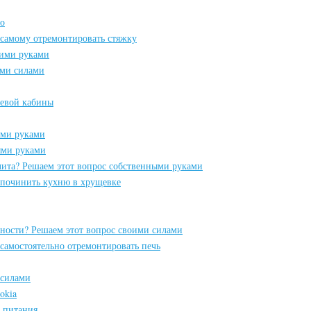
ио
к самому отремонтировать стяжку
оими руками
ыми силами
евой кабины
ыми руками
ыми руками
лита? Решаем этот вопрос собственными руками
к починить кухню в хрущевке
сности? Решаем этот вопрос своими силами
 самостоятельно отремонтировать печь
 силами
okia
к питания