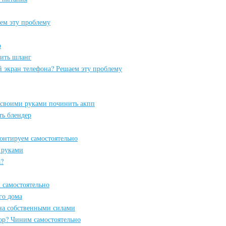
ем эту проблему
р
ить шланг
й экран телефона? Решаем эту проблему
к своими руками починить акпп
ть блендер
онтируем самостоятельно
 руками
а?
 самостоятельно
го дома
на собственными силами
ор? Чиним самостоятельно