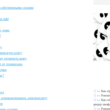
а собственными силами
ть hdd
о дома
?
ку
еринскую плату
ому починить кожу
т от телевизора
очки
ас?
>>
Как от
вод
>>
Ремонт
 отремонтировать электроплиту
>>
Как со
ер
дверцу шкаф
>>
Ремонт
оими силами