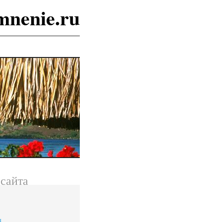
mnenie.ru
сайта
я