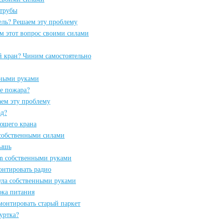
трубы
ель? Решаем эту проблему
м этот вопрос своими силами
 кран? Чиним самостоятельно
нными руками
е пожара?
аем эту проблему
од?
ающего крана
 собственными силами
мышь
on собственными руками
онтировать радио
ула собственными руками
ока питания
емонтировать старый паркет
уртка?