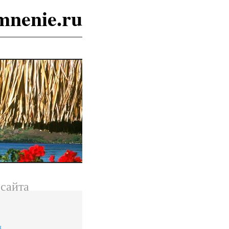
mnenie.ru
сайта
я