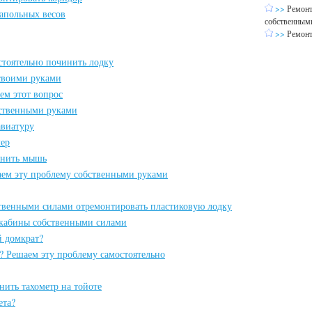
>>
Ремонт
апольных весов
собственным
>>
Ремонт
остоятельно починить лодку
 своими руками
ем этот вопрос
ственными руками
авиатуру
лер
инить мышь
аем эту проблему собственными руками
ственными силами отремонтировать пластиковую лодку
кабины собственными силами
й домкрат?
? Решаем эту проблему самостоятельно
нить тахометр на тойоте
ета?