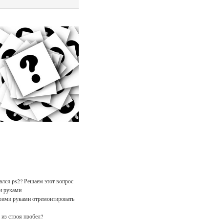
лся ps2? Решаем этот вопрос
и руками
оими руками отремонтировать
из строя пробел?