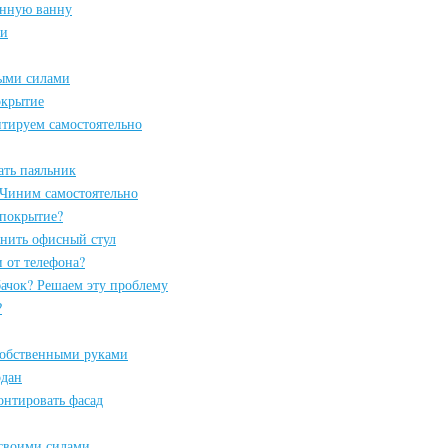
унную ванну
ки
ыми силами
окрытие
нтируем самостоятельно
ать паяльник
 Чиним самостоятельно
 покрытие?
инить офисный стул
 от телефона?
бачок? Решаем эту проблему
?
собственными руками
одан
онтировать фасад
своими силами