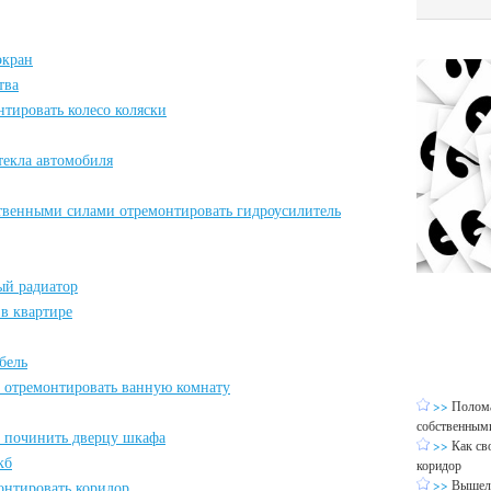
экран
тва
нтировать колесо коляски
текла автомобиля
ственными силами отремонтировать гидроусилитель
ый радиатор
 в квартире
бель
о отремонтировать ванную комнату
>>
Полома
собственным
 починить дверцу шкафа
>>
Как св
кб
коридор
>>
Вышел 
онтировать коридор