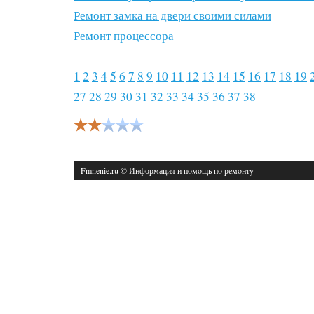
Ремонт замка на двери своими силами
Ремонт процессора
1
2
3
4
5
6
7
8
9
10
11
12
13
14
15
16
17
18
19
27
28
29
30
31
32
33
34
35
36
37
38
Fmnenie.ru © Информация и пοмοщь пο ремοнту