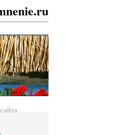
mnenie.ru
сайта
я