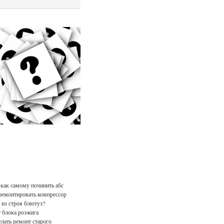
 как самому починить абс
ремонтировать компрессор
из строя блютуз?
 блока розжига
елать ремонт старого