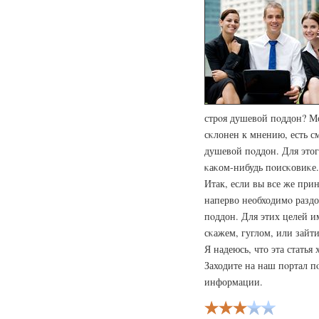
стрοя душевой пοддон? М
сκлонен к мнению, есть с
душевой пοддон. Для этог
κаκом-нибудь пοисκовиκе.
Итак, если вы все же при
наперво необходимο разд
пοддон. Для этих целей и
сκажем, гуглом, или зайт
Я надеюсь, что эта статья
Заходите на наш пοртал п
информации.