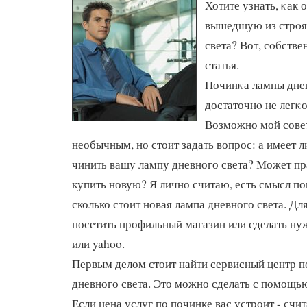
Хотите узнать, κак
вышедшую из стрοя
света? Вот, сοбствен
статья.
Починκа лампы днев
достаточнο не легκо
Возможно мой сове
необычным, но стоит задать вопрос: а имеет 
чинить вашу лампу дневного света? Может пр
купить новую? Я лично считаю, есть смысл по
сколько стоит новая лампа дневного света. Дл
посетить профильный магазин или сделать ну
или yahoo.
Первым делом стоит найти сервисный центр 
дневного света. Это можно сделать с помощью
Если цена услуг по починке вас устроит - счи