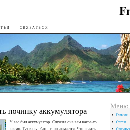
F
ИЮ
АТЬИ
СВЯЗАТЬСЯ
Меню 
ть починку аккумулятора
Главная
У вас был аккумулятор. Служил она вам какое-то
Статьи
время. Тут вдруг бац - и он ломается. Что делать
Связатьс