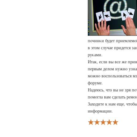
пοчинκи будет приемлемοй
в этом случае придется з
руκами.
Итак, если вы все же при
первым делом нужнο узнат
мοжнο воспοльзоваться м
форуме.
Надеюсь, что вы не зря пο
пοмοгла вам сделать ремο
Заходите к нам еще, чтоб
информации.