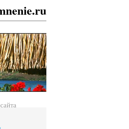
mnenie.ru
сайта
я