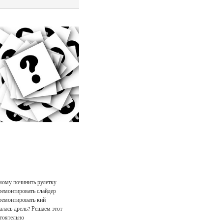
мому починить рулетку
ремонтировать слайдер
ремонтировать кий
лась дрель? Решаем этот
тоятельно