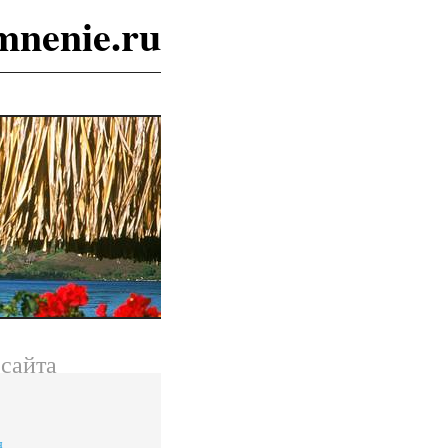
mnenie.ru
сайта
я