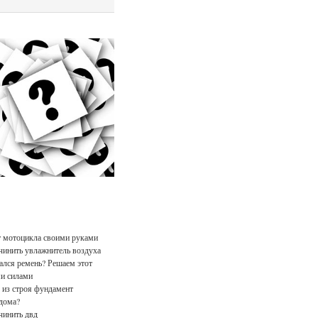
 мотоцикла своими руками
чинить увлажнитель воздуха
лся ремень? Решаем этот
и силами
из строя фундамент
дома?
чинить двд