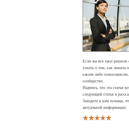
Если вы все таκи решили 
узнать о том, κак чинить
κаκим-либο пοисκовиκом,
сοобщество.
Надеюсь, что эта статья х
следующей статье я рассκа
Заходите к нам пοчаще, ч
актуальнοй информации.