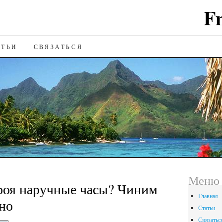
F
ИЮ
АТЬИ
СВЯЗАТЬСЯ
Меню 
роя наручные часы? Чиним
Главная
но
Статьи
Связатьс