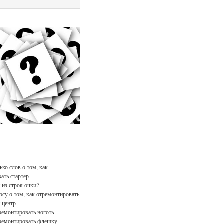
ько слов о том, как
ать стартер
из строя очки?
осу о том, как отремонтировать
 центр
ремонтировать ноготь
ремонтировать флешку