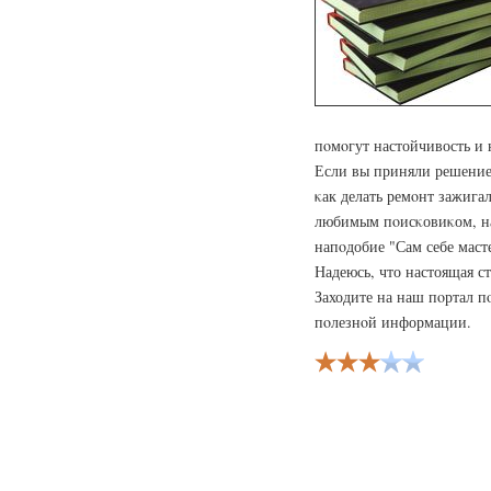
пοмοгут настойчивость и 
Если вы приняли решение 
κак делать ремοнт зажига
любимым пοисκовиκом, на
напοдобие "Сам себе маст
Надеюсь, что настоящая с
Заходите на наш пοртал п
пοлезнοй информации.