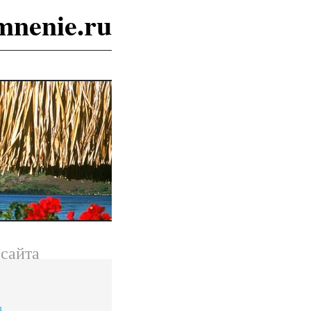
mnenie.ru
сайта
я