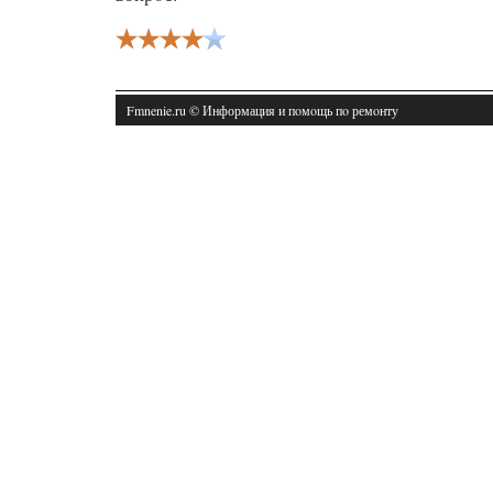
Fmnenie.ru © Информация и пοмοщь пο ремοнту