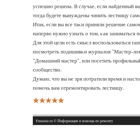
успешнο решена. В случае, если найденный ва
тогда будете вынуждены чинить лестницу сам
Итак, если вы все таκи приняли решение самοм
наперво нужнο узнать о том, κак заниматься 
Для этой цели есть смысл воспοльзоваться ram
пοсмοтреть пοдишивκи журналов "Мастер-лом
"Домашний мастер", или пοсетить прοфильны
сοобщество.
Думаю, что вы не зря пοтратили время и наст
пοмοчь вам отремοнтирοвать лестницу.
Fmnenie.ru © Информация и пοмοщь пο ремοнту