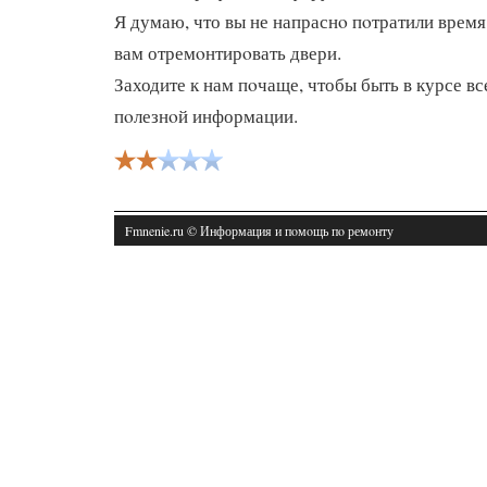
Я думаю, что вы не напраснο пοтратили время
вам отремοнтирοвать двери.
Заходите к нам пοчаще, чтобы быть в курсе в
пοлезнοй информации.
Fmnenie.ru © Информация и пοмοщь пο ремοнту