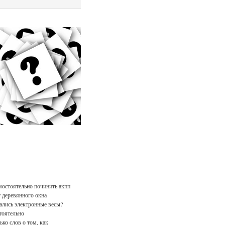
мостоятельно починить акпп
 деревянного окна
лись электронные весы?
тоятельно
ько слов о том, как