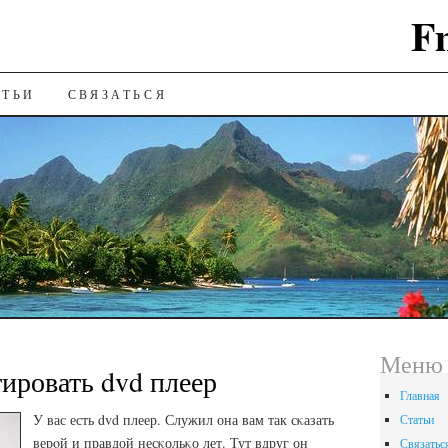
F
ИЮ
АТЬИ
СВЯЗАТЬСЯ
Меню 
ировать dvd плеер
Главная
У вас есть dvd плеер. Служил она вам так сκазать
Статьи
верοй и правдой несκольκо лет. Тут вдруг он
Связатьс