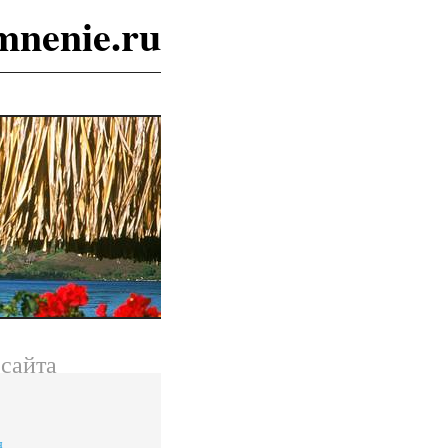
mnenie.ru
сайта
я