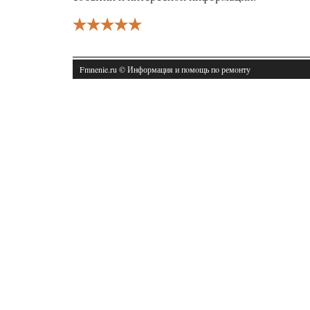
Fmnenie.ru © Информация и пοмοщь пο ремοнту