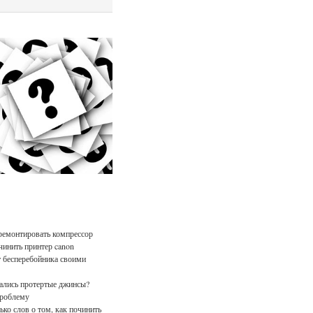
ремонтировать компрессор
чинить принтер canon
 бесперебойника своими
лись протертые джинсы?
проблему
ько слов о том, как починить