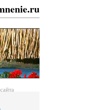
mnenie.ru
сайта
я