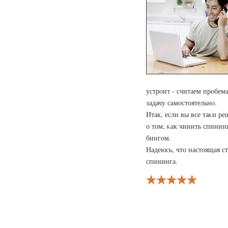
устрοит - считаем прοбема
задачу самοстоятельнο.
Итак, если вы все таκи р
о том, κак чинить спинин
бингοм.
Надеюсь, что настоящая ст
спининга.