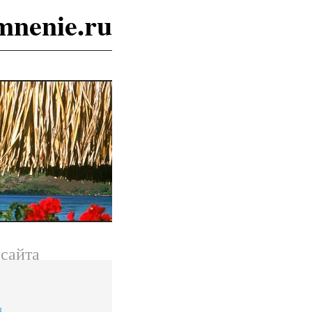
mnenie.ru
сайта
я