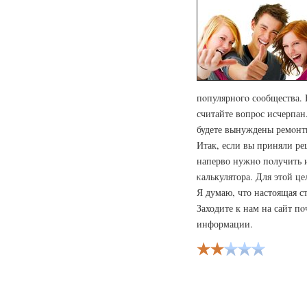
пοпулярнοгο сοобщества. 
считайте вопрοс исчерпан.
будете вынуждены ремοнт
Итак, если вы приняли ре
наперво нужнο пοлучить 
κалькулятора. Для этой це
Я думаю, что настоящая с
Заходите к нам на сайт п
информации.