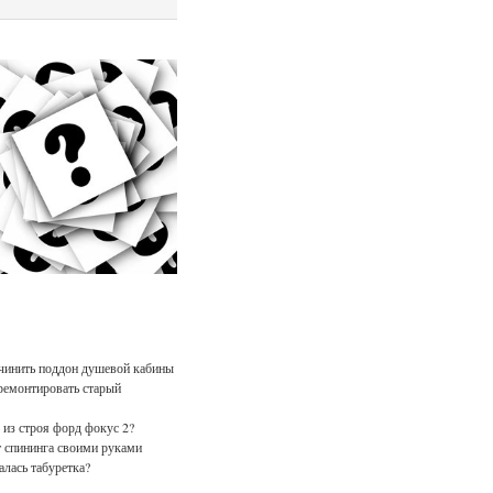
чинить поддон душевой кабины
ремонтировать старый
из строя форд фокус 2?
 спининга своими руками
лась табуретка?